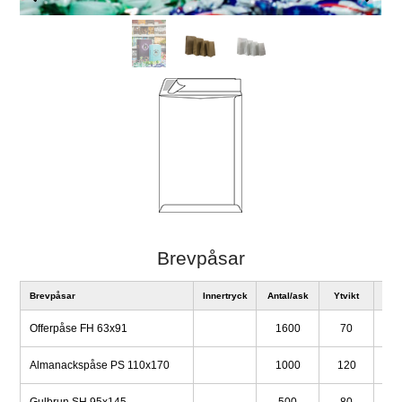
Brevpåsar
Brevpåsar
Innertryck
Antal/ask
Ytvikt
A
Offerpåse FH 63x91
1600
70
5
Almanackspåse PS 110x170
1000
120
5
Gulbrun SH 95x145
500
80
1