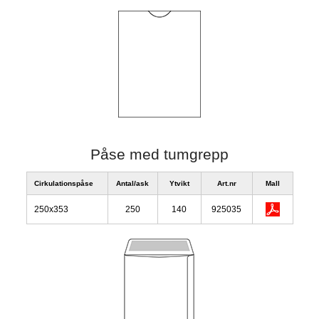
Påse med tumgrepp
Cirkulationspåse
Antal/ask
Ytvikt
Art.nr
Mall
250x353
250
140
925035