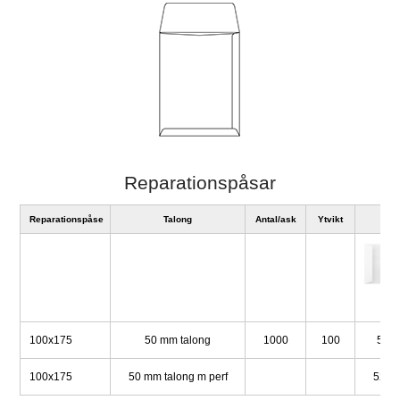
Reparationspåsar
Reparationspåse
Talong
Antal/ask
Ytvikt
Vit
100x175
50 mm talong
1000
100
524
100x175
50 mm talong m perf
5244