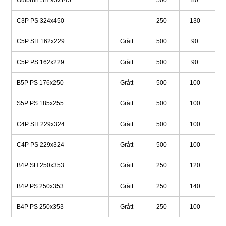
C3P PS 324x450
250
130
3
C5P SH 162x229
Grått
500
90
35
C5P PS 162x229
Grått
500
90
1
B5P PS 176x250
Grått
500
100
36
S5P PS 185x255
Grått
500
100
3
C4P SH 229x324
Grått
500
100
1
C4P PS 229x324
Grått
500
100
1
B4P SH 250x353
Grått
250
120
39
B4P PS 250x353
Grått
250
140
2
B4P PS 250x353
Grått
250
100
2