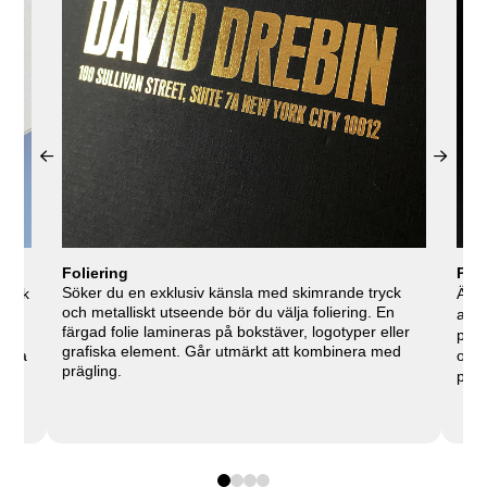
Foliering
Prä
Söker du en exklusiv känsla med skimrande tryck
ktisk
Är d
och metalliskt utseende bör du välja foliering. En
alte
färgad folie lamineras på bokstäver, logotyper eller
papp
grafiska element. Går utmärkt att kombinera med
ärka
och 
prägling.
m,
präg
ästa
0
1
2
3