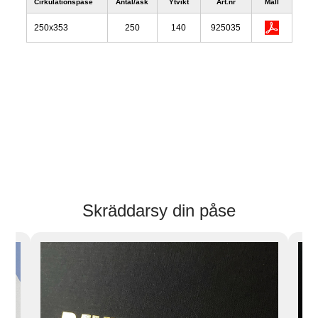
Cirkulationspåse
Antal/ask
Ytvikt
Art.nr
Mall
250x353
250
140
925035
Skräddarsy din påse