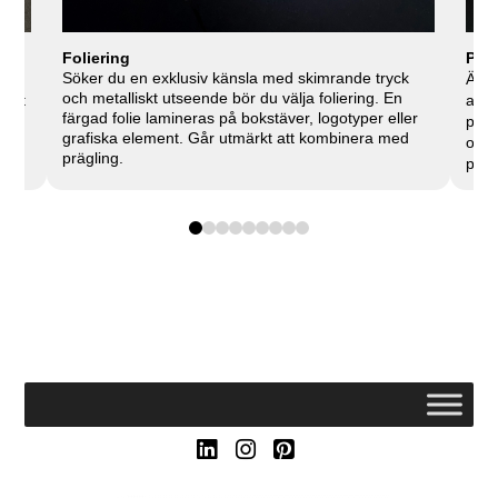
Foliering
Präg
Söker du en exklusiv känsla med skimrande tryck
Är de
och metalliskt utseende bör du välja foliering. En
på t
alte
färgad folie lamineras på bokstäver, logotyper eller
papp
grafiska element. Går utmärkt att kombinera med
och 
prägling.
präg
0
1
2
3
4
5
6
7
8
LinkedIn
Instagram
Pinterest