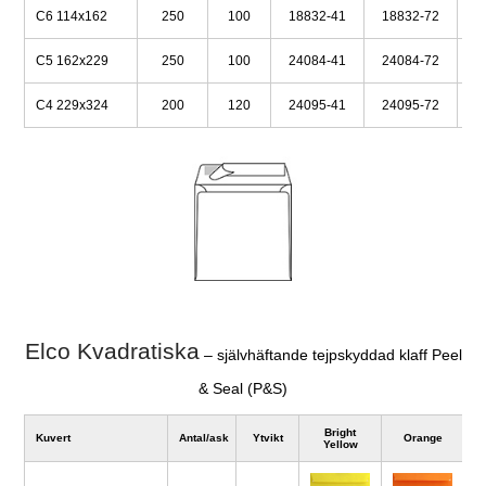
C6 114x162
250
100
18832-41
18832-72
1
C5 162x229
250
100
24084-41
24084-72
2
C4 229x324
200
120
24095-41
24095-72
2
Elco Kvadratiska
– självhäftande tejpskyddad klaff Peel
& Seal (P&S)
Bright
Kuvert
Antal/ask
Ytvikt
Orange
B
Yellow