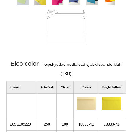
Elco color
– tejpskyddad nedfalsad självklistrande klaff
(TKR)
Kuvert
Antal/ask
Ytvikt
Cream
Bright Yellow
E65 110x220
250
100
18833-41
18833-72
1