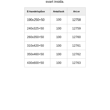
svart insida.
E-handelspåse
Antal/ask
Art.nr
190x250+50
100
12758
240x325+50
100
12759
260x350+50
100
12760
310x420+50
100
12761
350x460+50
100
12762
430x600+50
100
12763