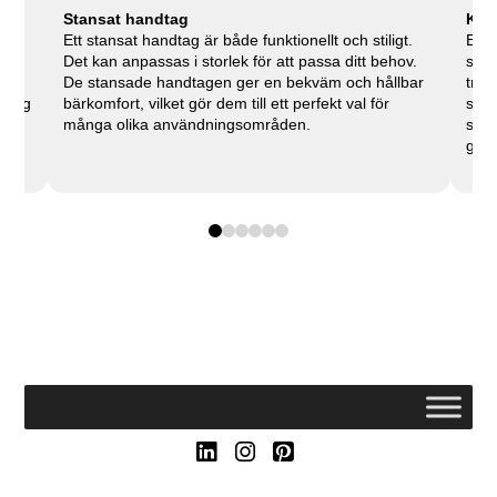
Stansat handtag
Kvit
h
Ett stansat handtag är både funktionellt och stiligt.
En k
Det kan anpassas i storlek för att passa ditt behov.
skyd
De stansade handtagen ger en bekväm och hållbar
tran
 färg
bärkomfort, vilket gör dem till ett perfekt val för
snab
många olika användningsområden.
stor
gärn
0
1
2
3
4
5
LinkedIn
Instagram
Pinterest