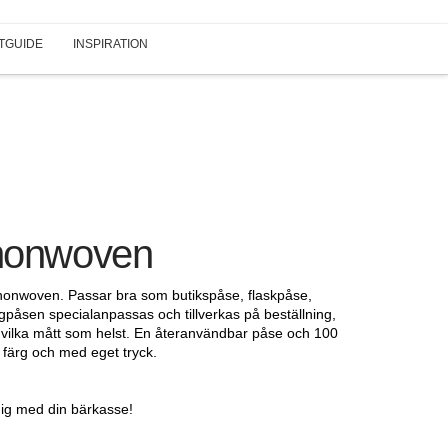
TGUIDE
INSPIRATION
 nonwoven
 i nonwoven. Passar bra som butikspåse, flaskpåse,
gpåsen specialanpassas och tillverkas på beställning,
s vilka mått som helst. En återanvändbar påse och 100
n färg och med eget tryck.
.
i dig med din bärkasse!