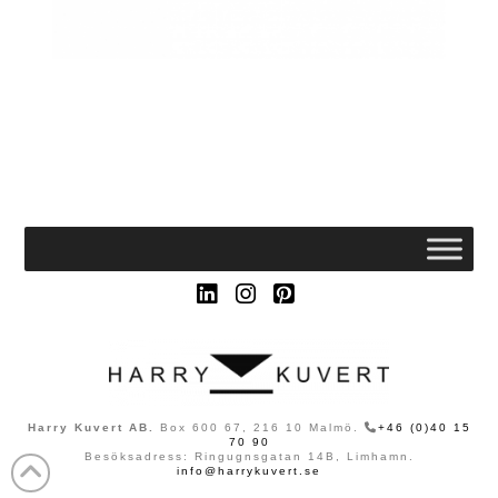
LinkedIn
Instagram
Pinterest
Harry Kuvert AB.
Box 600 67, 216 10 Malmö.
+46 (0)40 15
70 90
Besöksadress: Ringugnsgatan 14B, Limhamn.
info@harrykuvert.se